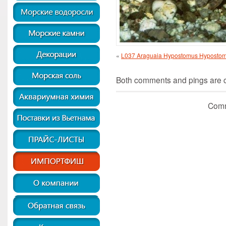
«
L037 Araguaia Hypostomus Hypostom
Both comments and pings are cu
Comm