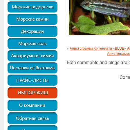
«
Апистограмма битениата «BLUE» Ap
Апистограмма
Both comments and pings are cu
Comm