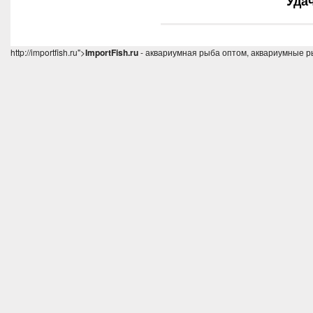
Уда
http://importfish.ru">
ImportFish.ru
- аквариумная рыба оптом, аквариумные р