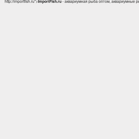
http://importfish.ru">
ImportFish.ru
- аквариумная рыба оптом, аквариумные р