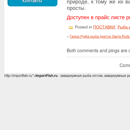
природе, к тому же их в
просты.
Доступен в прайс листе р
Posted in
ПОСТАВКИ
,
Рыба 
«
Гарра Руфа рыба доктор Garra Ruf
Both comments and pings are cu
Comm
http://importfish.ru">
ImportFish.ru
- аквариумная рыба оптом, аквариумные р