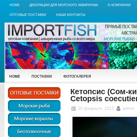
HOME
ДЕКОРАЦИИ ДЛЯ МОРСКОГО АКВАРИУМА
О КОМПАНИИ
ОПТОВЫЕ ПОСТАВКИ
НАШИ КОНТАКТЫ
HOME
ПОСТАВКИ
ФОТОГАЛЕРЕЯ
Кетопсис (Сом-ки
Cetopsis coecuti
20 февраля, 2012
admin