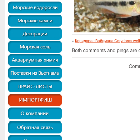
«
Коридорас Вайцмана Corydoras wei
Both comments and pings are cu
Comm