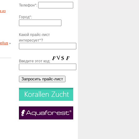
Телефон*:
а из
Город*:
Какой прайс-лист
интересует*?
ellus
»
Введите этот код: