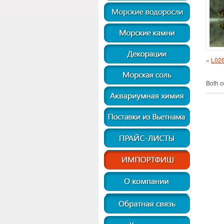
«
L026
Both c