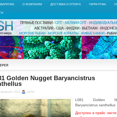
КВАРИУМА
О КОМПАНИИ
ДОСТАВКА И ОПЛАТА
ГАРРА РУФА
У
ТЫ
ЕРЕЯ
81 Golden Nugget Baryancistrus
thellus
 февраля, 2012
admin
L081 Golden Nu
Baryancistrus xanthellus
Доступен в прайс листе