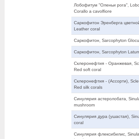
Лобофитум "Оленьи рога", Lobo
Corallo a cavolfiore
Саркофитон Эренберга цветной,
Leather coral
Саркофитон, Sarcophyton Glocum
Саркофитон, Sarcophyton Latum,
Склеронефтия - Оранжевая, Scl
Red soft coral
Склеронефтия - (Ассорти), Scle
Red silk corals
Синулярия астеролобата, Sinulari
mushroom
Синулярия дура (ушастая), Sinu
coral
Синулярия флексибилис, Sinularia