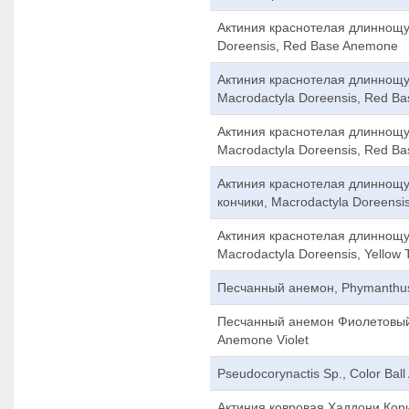
Актиния краснотелая длиннощу
Doreensis, Red Base Anemone
Актиния краснотелая длиннощу
Macrodactyla Doreensis, Red Ba
Актиния краснотелая длиннощу
Macrodactyla Doreensis, Red B
Актиния краснотелая длиннощ
кончики, Macrodactyla Doreensi
Актиния краснотелая длиннощу
Macrodactyla Doreensis, Yellow
Песчанный анемон, Phymanthus
Песчанный анемон Фиолетовый,
Anemone Violet
Pseudocorynactis Sp., Color Ba
Актиния ковровая Хаддони Кори