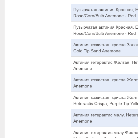
Пузырчатая актиния Красная, E
Rose/Corn/Bulb Anemone - Red
Пузырчатая актиния Красная, E
Rose/Corn/Bulb Anemone - Red
Актиния кожистая, криспа Золоты
Gold Tip Sand Anemone
Актиния гетерактис Желтая, Hete
Anemone
Актиния кожистая, криспа Желтая
Anemone
Актиния кожистая, криспа Желт
Heteractis Crispa, Purple Tip Y
Актиния гетерактис малу, Hetera
Anemone
Актиния гетерактис малу Фиолет