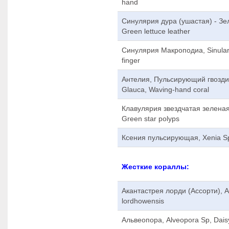
hand
Синулярия дура (ушастая) - Зел
Green lettuce leather
Синулярия Макроподиа, Sinular
finger
Антелия, Пульсирующий гвоздич
Glauca, Waving-hand coral
Клавулярия звездчатая зеленая,
Green star polyps
Ксения пульсирующая, Xenia Sp,
Жесткие кораллы:
Акантастрея лорди (Ассорти), A
lordhowensis
Альвеопора, Alveopora Sp, Daisy