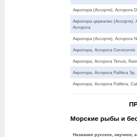
Акропора (Ассорти), Acropora Di
Акропора цереалис (Ассорти), A
Acropora
Акропора (Ассорти), Acropora N
Акропора, Acropora Cervicornis
Акропора, Acropora Tenuis, Rai
Акропора, Acropora Palifera Sp,
Акропора, Acropora Palifera, Cat
П
Морские рыбы и бес
Название русское, научное, 