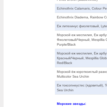
Echinothrix Calamaris, Colour Pe
Echinothrix Diadema, Rainbow C
Еж литехинус фиолетовый, Lytec
Морской еж меспилия, Еж арбу
Фиолетовый/Черный, Mespillia G
Purple/Black
Морской еж меспилия, Еж арбу
Красный/Черный, Mespillia Glob
Red/Black
Морской ёж короткоиглый разноц
Multicolor Sea Urchin
Еж токсопнеустес (ядовитый), T
Sea Urchin
Морские звезды: