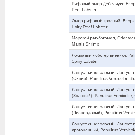
Рифовый омар Дебелиуса,Enopl
Reef Lobster
Омар рифовый красный, Enoplom
Hairy Reef Lobster
Морской рак-богомол, Odontodac
Mantis Shrimp
Лохматый лобстер виеники, Pali
Spiny Lobster
Лангуст синеполосый, Лангуст 
(Синий), Panulirus Versicolor, Bl
Лангуст синеполосый, Лангуст 
(Зеленый), Panulirus Versicolor,
Лангуст синеполосый, Лангуст 
(Леопардовый), Panulirus Versic
Лангуст синеполосый, Лангуст 
драгоценный, Panulirus Versicolo