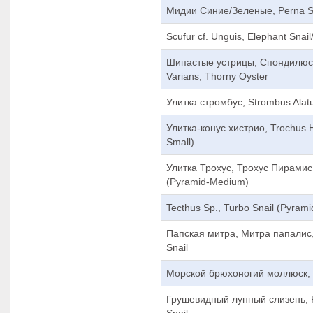
Мидии Синие/Зеленые, Perna Sp
Scufur cf. Unguis, Elephant Snail
Шипастые устрицы, Спондилюс
Varians, Thorny Oyster
Улитка стромбус, Strombus Alatu
Улитка-конус хистрио, Trochus Hi
Small)
Улитка Трохус, Трохус Пирамис,
(Pyramid-Medium)
Tecthus Sp., Turbo Snail (Pyrami
Папская митра, Митра папалис, M
Snail
Морской брюхоногий моллюск, Te
Грушевидный лунный слизень, P
Snail