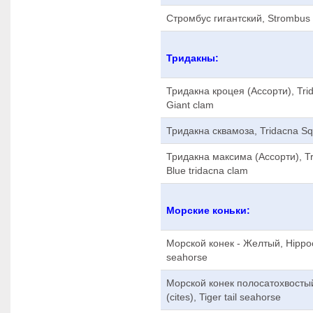
Стромбус гигантский, Strombus 
Тридакны:
Тридакна кроцея (Ассорти), Trid
Giant clam
Тридакна сквамоза, Tridacna Sq
Тридакна максима (Ассорти), Tr
Blue tridacna clam
Морские коньки:
Морской конек - Желтый, Hippoc
seahorse
Морской конек полосатохвосты
(cites), Tiger tail seahorse