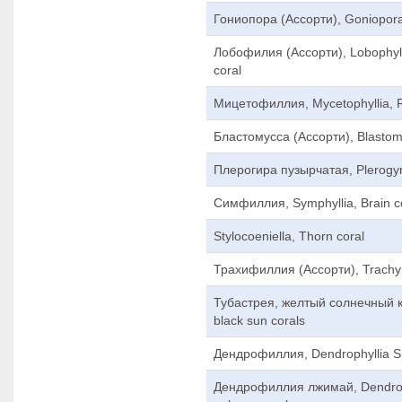
Гониопора (Ассорти), Goniopora
Лобофилия (Ассорти), Lobophyll
coral
Мицетофиллия, Mycetophyllia, R
Бластомусса (Ассорти), Blastom
Плерогира пузырчатая, Plerogyr
Симфиллия, Symphyllia, Brain c
Stylocoeniella, Thorn coral
Трахифиллия (Ассорти), Trachyph
Тубастрея, желтый солнечный к
black sun corals
Дендрофиллия, Dendrophyllia Sp
Дендрофиллия лжимай, Dendroph