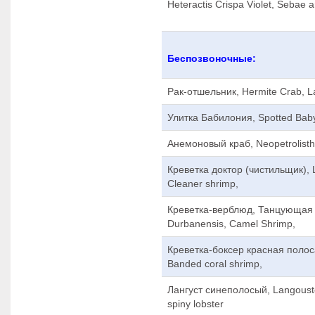
Heteractis Crispa Violet, Sebae
Беспозвоночные:
Рак-отшельник, Hermite Crab, L
Улитка Бабилония, Spotted Baby
Анемоновый краб, Neopetrolist
Креветка доктор (чистильщик), 
Cleaner shrimp,
Креветка-верблюд, Танцующая 
Durbanensis, Camel Shrimp,
Креветка-боксер красная полоса
Banded coral shrimp,
Лангуст синеполосый, Langouste 
spiny lobster