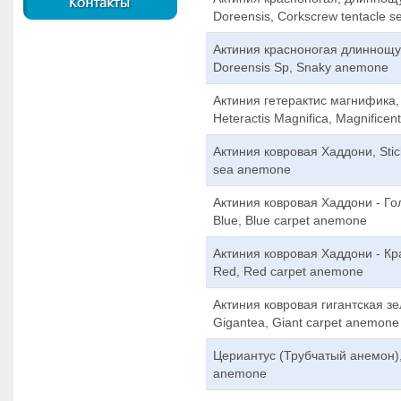
Doreensis, Corkscrew tentacle 
Актиния красноногая длиннощу
Doreensis Sp, Snaky anemone
Актиния гетерактис магнифика,
Heteractis Magnifica, Magnifice
Актиния ковровая Хаддони, Stic
sea anemone
Актиния ковровая Хаддони - Гол
Blue, Blue carpet anemone
Актиния ковровая Хаддони - Кра
Red, Red carpet anemone
Актиния ковровая гигантская зе
Gigantea, Giant carpet anemone
Цериантус (Трубчатый анемон),
anemone