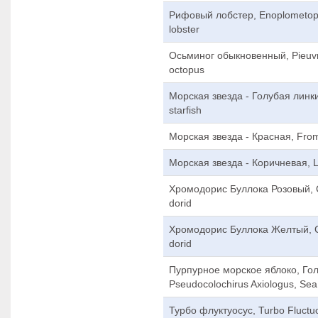
Рифовый лобстер, Enoplometopus 
lobster
Осьминог обыкновенный, Pieuv
octopus
Морская звезда - Голубая линкия
starfish
Морская звезда - Красная, Fromia
Морская звезда - Коричневая, Li
Хромодорис Буллока Розовый, Ch
dorid
Хромодорис Буллока Желтый, Ch
dorid
Пурпурное морское яблоко, Гол
Pseudocolochirus Axiologus, Sea 
Турбо флуктуосус, Turbo Fluctuo