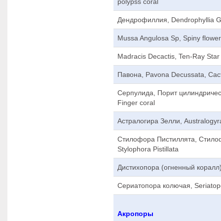
polypss coral
Дендрофиллия, Dendrophyllia Gra
Mussa Angulosa Sp, Spiny flower
Madracis Decactis, Ten-Ray Star
Павона, Pavona Decussata, Cact
Серпулида, Порит цилиндрически
Finger coral
Астралогира Зелли, Australogyra
Стилофора Пистиллята, Стило
Stylophora Pistillata
Дистихопора (огненный коралл),
Сериатопора колючая, Seriatopor
Акропоры