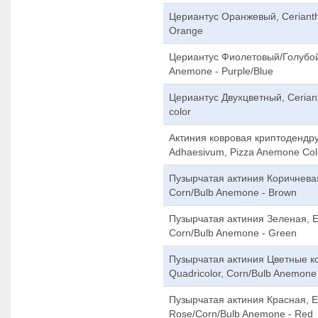
Цериантус Оранжевый, Cerianth
Orange
Цериантус Фиолетовый/Голубой,
Anemone - Purple/Blue
Цериантус Двухцветный, Cerian
color
Актиния ковровая криптодендр
Adhaesivum, Pizza Anemone Col
Пузырчатая актиния Коричневая
Corn/Bulb Anemone - Brown
Пузырчатая актиния Зеленая, E
Corn/Bulb Anemone - Green
Пузырчатая актиния Цветные к
Quadricolor, Corn/Bulb Anemone 
Пузырчатая актиния Красная, E
Rose/Corn/Bulb Anemone - Red