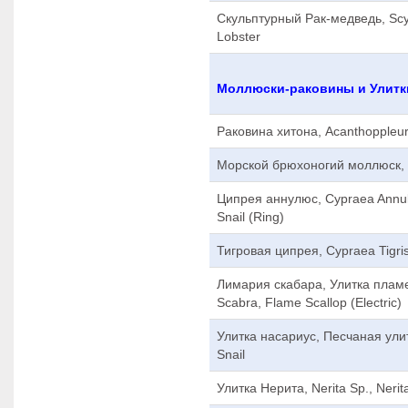
Скульптурный Рак-медведь, Scyll
Lobster
Моллюски-раковины и Улитк
Раковина хитона, Acanthoppleura
Морской брюхоногий моллюск, C
Ципрея аннулюс, Cypraea Annulu
Snail (Ring)
Тигровая ципрея, Cypraea Tigris,
Лимария скабара, Улитка пламе
Scabra, Flame Scallop (Electric)
Улитка насариус, Песчаная улит
Snail
Улитка Нерита, Nerita Sp., Nerit