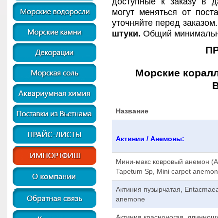
доступные к заказу в д
могут меняться от поста
уточняйте перед заказом
штуки.
О
бщий минимальны
П
Морские коралл
В
Название
Актинии / Анемоны:
Мини-макс ковровый анемон (Ас
Tapetum Sp, Mini carpet anemo
Актиния пузырчатая, Entacmaea 
anemone
Актиния красноногая, длиннощ