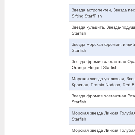
Звезда астропектен, Звезда пес
Sifting StarfFish
Звезда кульцита, Звезда-подушка
Starfish
Звезда морская фромия, индийс
Starfish
Звезда фромия элегантная Оран
Orange Elegant Starfish
Морская звезда узелковая, Зве
Красная, Fromia Nodosa, Red El
Звезда фромия элегантная Розов
Starfish
Морская звезда Линкия Голубая,
Starfish
Морская звезда Линкия Голубая,