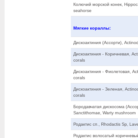
Колючий морской конек, Hippoca
seahorse
Мягкие кораллы:
Дискоактиния (Ассорти), Actino
Дискоактиния - Коричневая, Ac
corals
Дискоактиния - Фиолетовая, Act
corals
Дискоактиния - Зеленая, Actin
corals
Бородавчатая дискосома (Ассор
Sanctithomae, Warty mushroom
Родактис сп., Rhodactis Sp, La
Родактис волосатый коричневый,