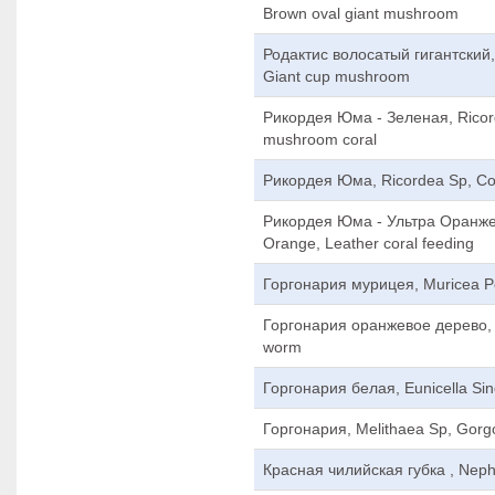
Brown oval giant mushroom
Родактис волосатый гигантский, 
Giant cup mushroom
Рикордея Юма - Зеленая, Ricor
mushroom coral
Рикордея Юма, Ricordea Sp, Cora
Рикордея Юма - Ультра Оранже
Orange, Leather coral feeding
Горгонария мурицея, Muricea Pe
Горгонария оранжевое дерево, Sw
worm
Горгонария белая, Eunicella Sin
Горгонария, Melithaea Sp, Gorg
Красная чилийская губка , Nephth