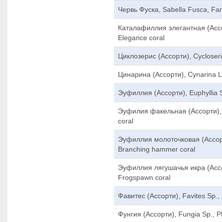
Червь Фуска, Sabella Fusca, Fa
Каталафиллия элегантная (Ассорт
Elegance coral
Циклозерис (Ассорти), Cycloseri
Цинарина (Ассорти), Cynarina La
Эуфиллия (Ассорти), Euphyllia S
Эуфилия факельная (Ассорти), E
coral
Эуфиллия молоточковая (Ассорти
Branching hammer coral
Эуфиллия лягушачья икра (Ассор
Frogspawn coral
Фавитес (Ассорти), Favites Sp., 
Фунгия (Ассорти), Fungia Sp., Pl