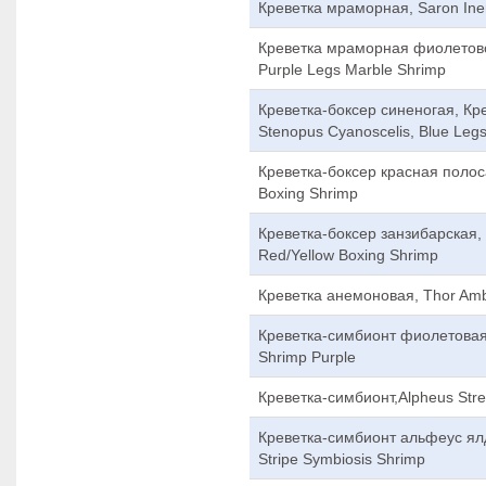
Креветка мраморная, Saron Ine
Креветка мраморная фиолетовоно
Purple Legs Marble Shrimp
Креветка-боксер синеногая, Кр
Stenopus Cyanoscelis, Blue Leg
Креветка-боксер красная полоса
Boxing Shrimp
Креветка-боксер занзибарская, 
Red/Yellow Boxing Shrimp
Креветка анемоновая, Thor Ambo
Креветка-симбионт фиолетовая, 
Shrimp Purple
Креветка-симбионт,Alpheus Stre
Креветка-симбионт альфеус ялд
Stripe Symbiosis Shrimp