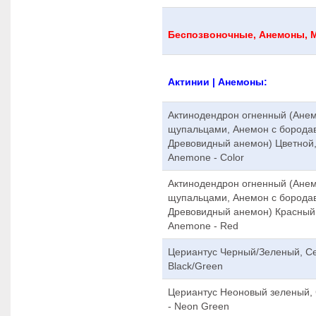
Беспозвоночные, Анемоны, 
Актинии | Анемоны:
Актинодендрон огненный (Анем
щупальцами, Анемон с борода
Древовидный анемон) Цветной, A
Anemone - Color
Актинодендрон огненный (Анем
щупальцами, Анемон с борода
Древовидный анемон) Красный, A
Anemone - Red
Цериантус Черный/Зеленый, Cer
Black/Green
Цериантус Неоновый зеленый, 
- Neon Green