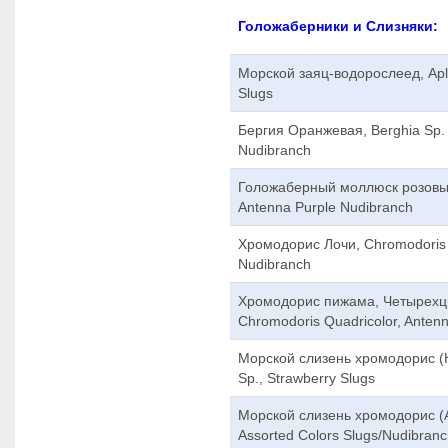
Голожаберники и Слизняки:
Морской заяц-водорослеед, Aply
Slugs
Бергия Оранжевая, Berghia Sp.
Nudibranch
Голожаберный моллюск розовый,
Antenna Purple Nudibranch
Хромодорис Лочи, Chromodoris 
Nudibranch
Хромодорис пижама, Четырехц
Chromodoris Quadricolor, Antenn
Морской слизень хромодорис (
Sp., Strawberry Slugs
Морской слизень хромодорис (А
Assorted Colors Slugs/Nudibran