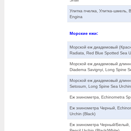
Улитка пчелка, Улитка-шмель, B
Engina
Морские ежи:
Морской еж диадемовый (Красны
Radiata, Red Blue Spotted Sea U
Морской еж диадемовый длинн
Diadema Savignyi, Long Spine Se
Морской еж диадемовый длинн
Setosum, Long Spine Sea Urchin
Еж эхинометра, Echinometra Sp
Еж эхинометра Черный, Echinome
Urchin (Black)
Еж эхинометра Черный/Белый, E
Pencil Urchin (Black/White)