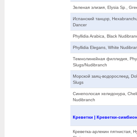
Зеленая элизия, Elysia Sp., Gre
Испанский танцор, Hexabranchu
Dancer
Phyllidia Arabica, Black Nudibran
Phyllidia Elegans, White Nudibra
Темнолинейная филлидия, Phylli
Slugs/Nudibranch
Морской заяц-водорослеед, Dola
Slugs
Синеполосая хелидонура, Chelid
Nudibranch
Креветки | Креветки-симбио
Креветка-арлекин пятнистая, Hy