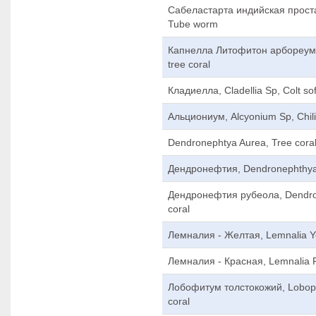
Сабеластарта индийская простая,
Tube worm
Капнелла Литофитон арбореум, 
tree coral
Кладиелла, Cladellia Sp, Colt sof
Альциониум, Alcyonium Sp, Chil
Dendronephtya Aurea, Tree cora
Дендронефтия, Dendronephthya 
Дендронефтия рубеола, Dendro
coral
Лемналия - Желтая, Lemnalia Yel
Лемналия - Красная, Lemnalia R
Лобофитум толстокожий, Lobop
coral