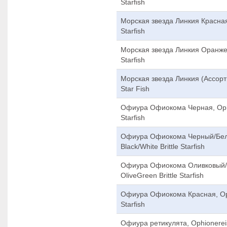
Starfish
Морская звезда Линкия Красная, L
Starfish
Морская звезда Линкия Оранжев
Starfish
Морская звезда Линкия (Ассорти)
Star Fish
Офиура Офиокома Черная, Ophio
Starfish
Офиура Офиокома Черный/Белы
Black/White Brittle Starfish
Офиура Офиокома Оливковый/З
OliveGreen Brittle Starfish
Офиура Офиокома Красная, Ophi
Starfish
Офиура ретикулята, Ophionereis R