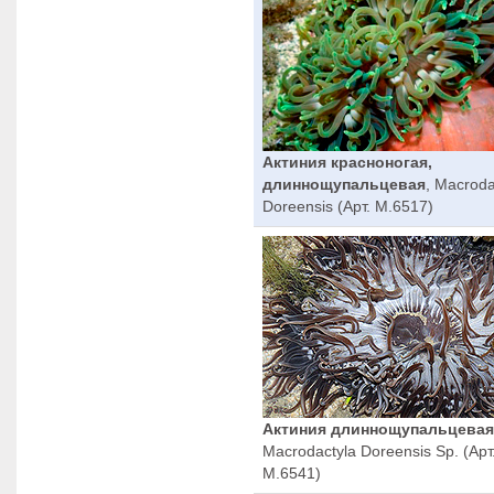
Актиния красноногая,
длиннощупальцевая
, Macroda
Doreensis (Арт. M.6517)
Актиния длиннощупальцевая
Macrodactyla Doreensis Sp. (Арт
M.6541)