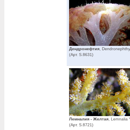
Дендронефтия
, Dendronephth
(Арт. S.8631)
Лемналия - Желтая
, Lemnalia 
(Арт. S.8721)