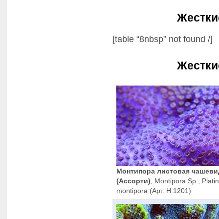
Жестки
[table “8nbsp” not found /]
Жестки
Монтипора листовая чашеви
(Ассорти)
, Montipora Sp., Plati
montipora (Арт. H.1201)