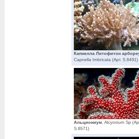
Капнелла Литофитон арборе
Capnella Imbricata (Арт. S.8491)
Альциониум
, Alcyonium Sp (Ар
S.8571)