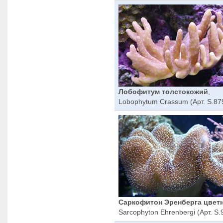
Лобофитум толстокожий
,
Lobophytum Crassum (Арт. S.87
Саркофитон Эренберга цвет
Sarcophyton Ehrenbergi (Арт. S.