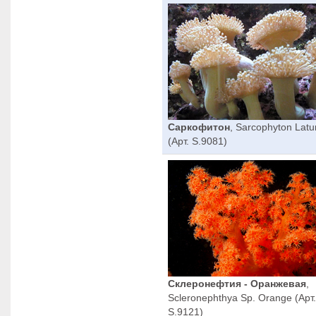
Саркофитон
, Sarcophyton Lat
(Арт. S.9081)
Склеронефтия - Оранжевая
,
Scleronephthya Sp. Orange (Арт.
S.9121)