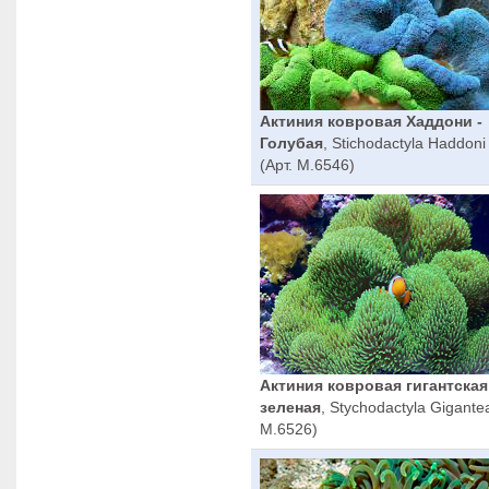
Актиния ковровая Хаддони -
Голубая
, Stichodactyla Haddoni
(Арт. M.6546)
Актиния ковровая гигантская
зеленая
, Stychodactyla Gigantea
M.6526)