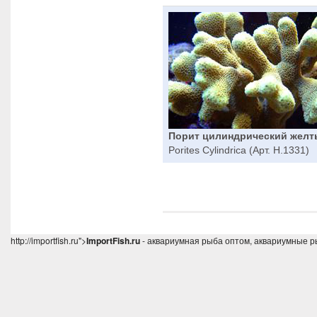
Порит цилиндрический жел
Porites Cylindrica (Арт. H.1331)
http://importfish.ru">
ImportFish.ru
- аквариумная рыба оптом, аквариумные р