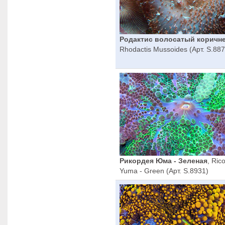
Родактис волосатый коричн
Rhodactis Mussoides (Арт. S.887
Рикордея Юма - Зеленая
, Ric
Yuma - Green (Арт. S.8931)