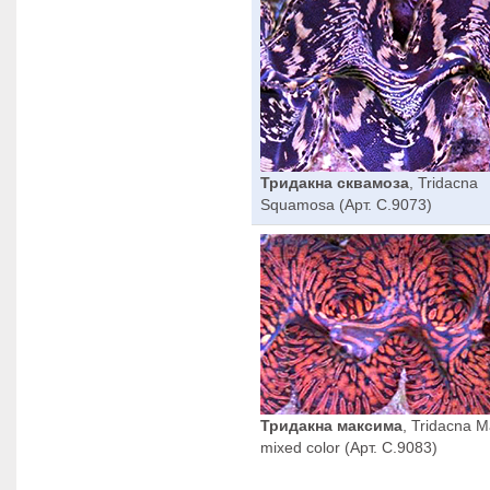
Тридакна сквамоза
, Tridacna
Squamosa (Арт. C.9073)
Тридакна максима
, Tridacna 
mixed color (Арт. C.9083)