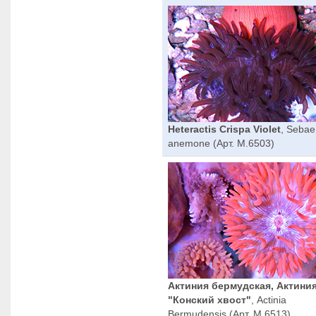
Heteractis Crispa Violet
, Sebae
anemone (Арт. M.6503)
Актиния бермудская, Актини
"Конский хвост"
, Actinia
Bermudensis (Арт. M.6513)