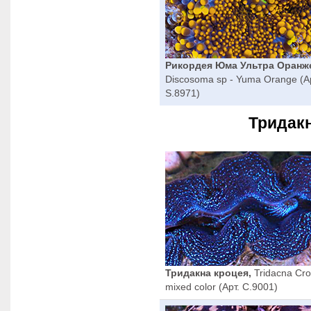
Рикордея Юма Ультра Оранж
Discosoma sp - Yuma Orange (Ар
S.8971)
Тридак
Тридакна кроцея,
Tridacna Cr
mixed color (Арт. C.9001)