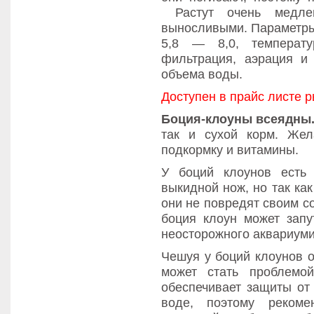
Растут очень медле
выносливыми. Параметры 
5,8 — 8,0, темпера
фильтрация, аэрация 
объема воды.
Доступен в прайс листе 
Боция-клоуны всеядны
так и сухой корм. Жел
подкормку и витамины.
У боций клоунов есть
выкидной нож, но так ка
они не повредят своим с
боция клоун может запу
неосторожного аквариуми
Чешуя у боций клоунов о
может стать проблемо
обеспечивает защиты от
воде, поэтому рекоме