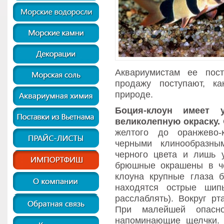
Аквариумистам
ее
пос
продажу поступают, к
природе.
Боция-клоун имеет
великолепную окраску.
желтого до оранжево-
черными клинообразны
черного цвета и лишь 
брюшные окрашены в че
клоуна крупные глаза 
находятся острые шип
расслаблять). Вокруг р
При малейшей опаснос
напоминающие щелчки. 