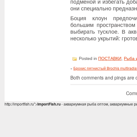
подменой и избегать доб
они специально предназ
Боция клоун предпочи
большим пространством
выбирать тусклое. В ак
несколько укрытий: грото
Posted in
ПОСТАВКИ
,
Рыба 
«
Брохис пятнистый Brochis multiradia
Both comments and pings are cu
Comm
http://importfish.ru">
ImportFish.ru
- аквариумная рыба оптом, аквариумные р