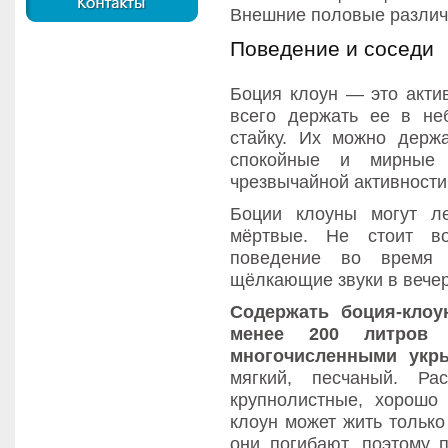
Внешние половые различи
Поведение и соседи
Боция клоун — это актив
всего держать ее в не
стайку. Их можно держ
спокойные и мирные 
чрезвычайной активности
Боции клоуны могут л
мёртвые. Не стоит во
поведение во время 
щёлкающие звуки в вече
Содержать боция-клоу
менее 200 литров
многочисленными укр
мягкий, песчаный. Ра
крупнолистные, хорошо
клоун может жить только
они погибают, поэтому 