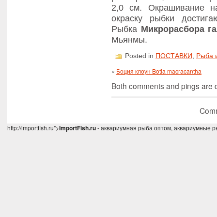
2,0 см. Окрашивание н
окраску рыбки достиг
Рыбка
Микрорасбора га
Мьянмы.
Posted in
ПОСТАВКИ
,
Рыба 
«
Боция клоун Botia macracantha
Both comments and pings are cu
Comm
http://importfish.ru">
ImportFish.ru
- аквариумная рыба оптом, аквариумные р