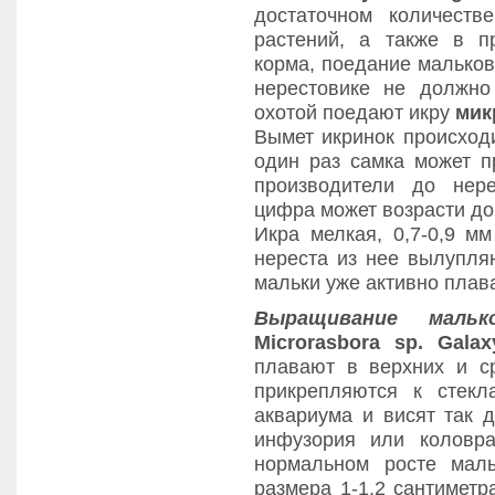
достаточном количест
растений, а также в п
корма, поедание мальков
нерестовике не должно
охотой поедают икру
мик
Вымет икринок происходи
один раз самка может п
производители до нер
цифра может возрасти до
Икра мелкая, 0,7-0,9 м
нереста из нее вылупля
мальки уже активно плав
Выращивание мальк
Microrasbora sp. Galax
плавают в верхних и с
прикрепляются к стек
аквариума и висят так 
инфузория или коловра
нормальном росте мал
размера 1-1,2 сантиметр