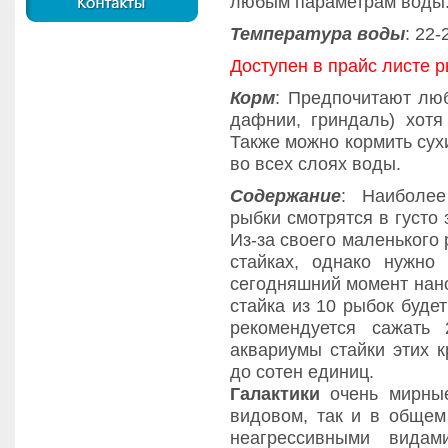
любым параметрам воды
Температура воды
: 22-
Доступен в прайс листе 
Корм
: Предпочитают лю
дафнии, гриндаль) хотя
Также можно кормить сух
во всех слоях воды.
Содержание
: Наиболе
рыбки смотрятся в густо
Из-за своего маленького
стайках, однако нужно
сегодняшний момент нано
стайка из 10 рыбок буде
рекомендуется сажать
аквариумы стайки этих к
до сотен единиц.
Галактики
очень мирные
видовом, так и в обще
неагрессивными вида