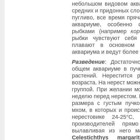
небольшом видовом акв
средних и придонных сло
пугливо, все время пряч
аквариуме, особенно
рыбками (например
ко
рыбки чувствуют себя
плавают в основном 
аквариума и ведут более
Разведение
: Достаточн
общем аквариуме в пуч
растений. Нерестится 
возраста. На нерест мож
группой. При желании м
неделю перед нерестом. 
размера с густым пучк
мхом, в которых и проис
нерестовике 24-25°С,
производителей прямо
вылавливая из него м
Celestichthys margarit