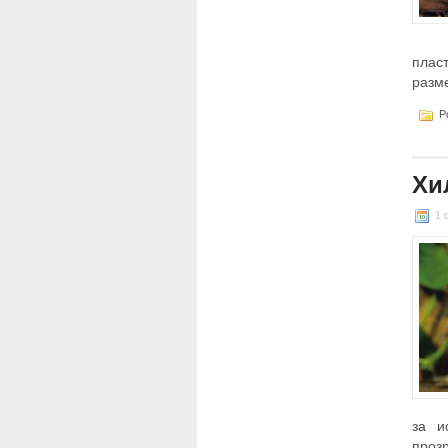
плас
разм
Po
Хи
1 
за и
проз