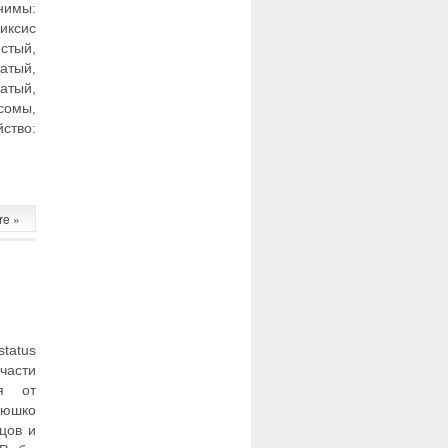
имы:
ксис
стый,
атый,
атый,
сомы,
йство:
re »
tatus
части
я от
рюшко
цов и