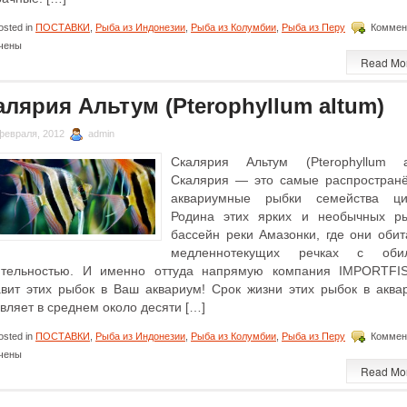
sted in
ПОСТАВКИ
,
Рыба из Индонезии
,
Рыба из Колумбии
,
Рыба из Перу
Коммен
чены
Read Mo
алярия Альтум (Pterophyllum altum)
февраля, 2012
admin
Скалярия Альтум (Pterophyllum a
Скалярия — это самые распростран
аквариумные рыбки семейства ци
Родина этих ярких и необычных 
бассейн реки Амазонки, где они обит
медленнотекущих речках с оби
ительностью. И именно оттуда напрямую компания IMPORTFI
авит этих рыбок в Ваш аквариум! Срок жизни этих рыбок в аква
вляет в среднем около десяти […]
sted in
ПОСТАВКИ
,
Рыба из Индонезии
,
Рыба из Колумбии
,
Рыба из Перу
Коммен
чены
Read Mo