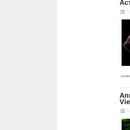
Ас
31
отклю
Ап
Vie
31