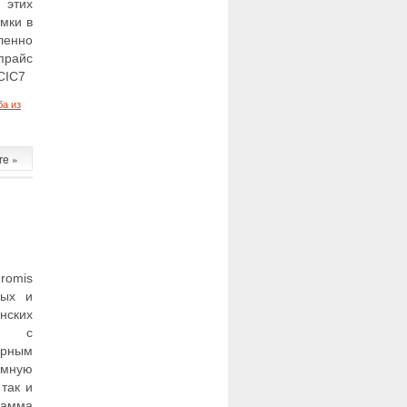
 этих
мки в
ленно
прайс
CIC7
а из
к
записи
Апистограмма
re »
виджита
Apistogramma
Viejita
romis
ных и
ских
ду с
рным
омную
так и
рамма