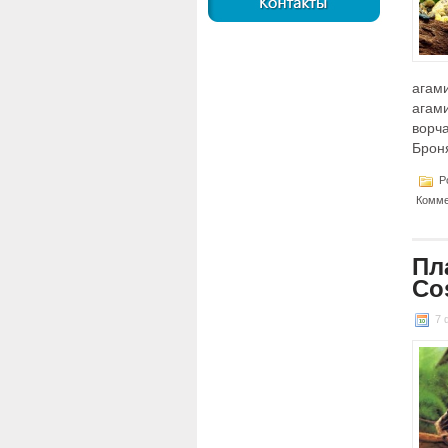
агам
агам
ворча
Брон
Po
Комме
Пл
Co
7 