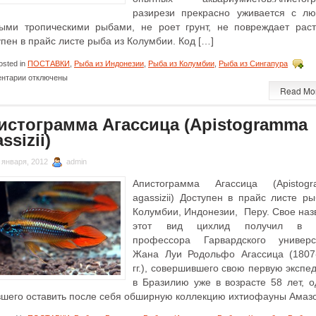
разирези прекрасно уживается с л
ыми тропическими рыбами, не роет грунт, не повреждает раст
пен в прайс листе рыба из Колумбии. Код […]
sted in
ПОСТАВКИ
,
Рыба из Индонезии
,
Рыба из Колумбии
,
Рыба из Сингапура
к
нтарии
отключены
записи
Read Mo
Апистограмма
Рамирези
истограмма Агассица (Apistogramma
(Apistogramma
Ramirezi
ssizii)
)
 января, 2012
admin
Апистограмма Агассица (Apistog
agassizii) Доступен в прайс листе ры
Колумбии, Индонезии, Перу. Свое наз
этот вид цихлид получил в ч
профессора Гарвардского универс
Жана Луи Родольфо Агассица (1807
гг.), совершившего свою первую экспе
в Бразилию уже в возрасте 58 лет, о
вшего оставить после себя обширную коллекцию ихтиофауны Амаз