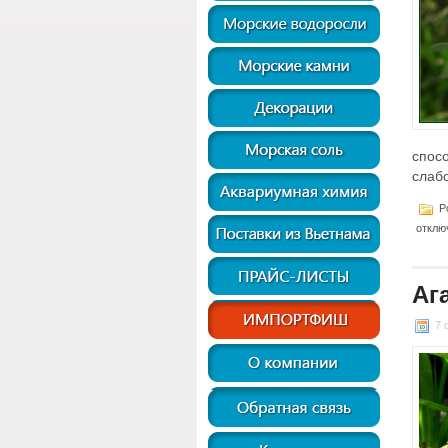
спос
слабо
Po
отклю
Аг
7 