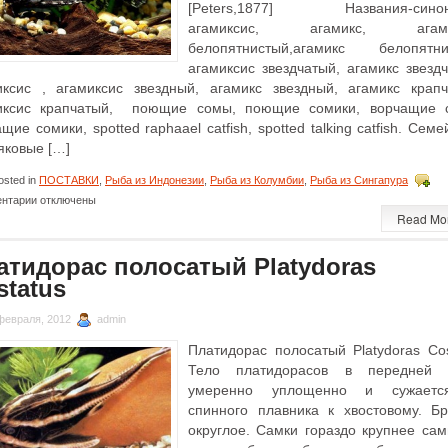
[Peters,1877] Названия-синон
агамиксис, агамикс, агами
белопятнистый,агамикс белопятни
агамиксис звездчатый, агамикс звездч
иксис , агамиксис звездный, агамикс звездный, агамикс крапч
иксис крапчатый, поющие сомы, поющие сомики, ворчащие 
щие сомики, spotted raphaael catfish, spotted talking catfish. Семе
яковые […]
sted in
ПОСТАВКИ
,
Рыба из Индонезии
,
Рыба из Колумбии
,
Рыба из Сингапура
к
нтарии
отключены
записи
Read Mo
Агамикс
звёздчатый
атидорас полосатый Platydoras
Agamyxis
Pectinifrons
status
февраля, 2012
admin
Платидорас полосатый Platydoras Cos
Тело платидорасов в передней 
умеренно уплощенно и сужаетс
спинного плавника к хвостовому. Б
округлое. Самки гораздо крупнее сам