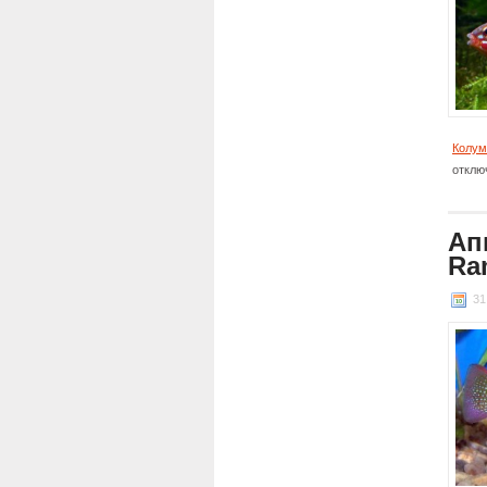
Колум
отклю
Ап
Ram
31