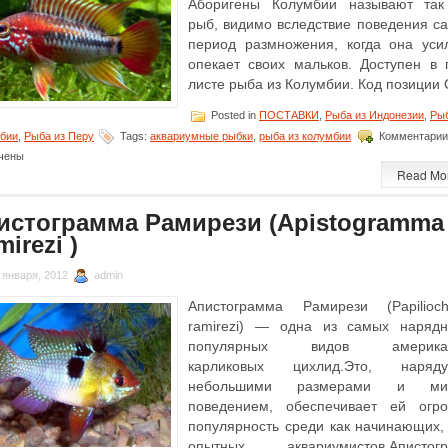
Аборигены Колумбии называют так
рыб, видимо вследствие поведения са
период размножения, когда она уси
опекает своих мальков. Доступен в 
листе рыба из Колумбии. Код позиции 
Posted in
ПОСТАВКИ
,
Рыба из Индонезии
,
Рыб
бии
,
Рыба из Перу
Tags:
аквариумные рыбки
,
рыба из колумбии
Комментарии
чены
Read Mo
истограмма Рамирези (Apistogramma
irezi )
 января, 2012
admin
Апистограмма Рамирези (Papilioch
ramirezi) — одна из самых наряд
популярных видов американ
карликовых цихлид.Это, наря
небольшими размерами и ми
поведением, обеспечивает ей огр
популярность среди как начинающих, 
опытных аквариумистов.Апистог