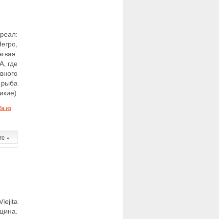
реал:
егро,
гвая.
, где
ного
 рыба
икие)
а из
аписи
стронотус
re »
Astronotus
ellatus)
ejita
щина.