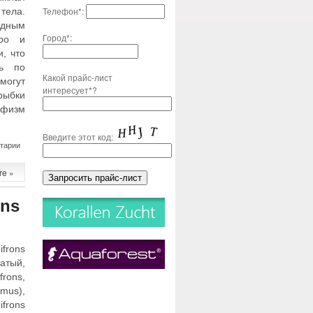
Телефон*:
тела.
дным
Город*:
тро и
, что
ть по
Какой прайс-лист
могут
интересует*?
рыбки
рфизм
Введите этот код:
к
тарии
записи
Карнегиелла
re »
мраморная
Carnegiella
Strigata
ons
frons
атый,
frons,
mus),
frons