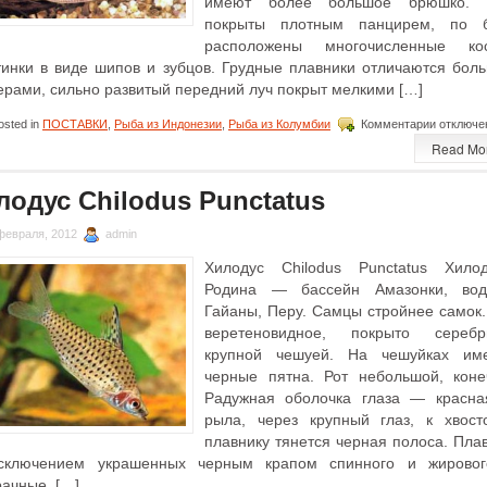
имеют более большое брюшко. 
покрыты плотным панцирем, по 
расположены многочисленные ко
тинки в виде шипов и зубцов. Грудные плавники отличаются бол
ерами, сильно развитый передний луч покрыт мелкими […]
к
sted in
ПОСТАВКИ
,
Рыба из Индонезии
,
Рыба из Колумбии
Комментарии
отключе
записи
Read Mo
Платидо
полосат
Platydora
лодус Chilodus Punctatus
Costatus
февраля, 2012
admin
Хилодус Chilodus Punctatus Хилод
Родина — бассейн Амазонки, во
Гайаны, Перу. Самцы стройнее самок.
веретеновидное, покрыто серебр
крупной чешуей. На чешуйках им
черные пятна. Рот небольшой, коне
Радужная оболочка глаза — красна
рыла, через крупный глаз, к хвост
плавнику тянется черная полоса. Плав
сключением украшенных черным крапом спинного и жирово
рачные. […]