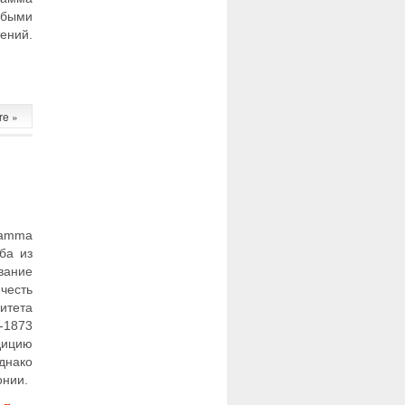
юбыми
ений.
re »
ramma
ба из
вание
есть
итета
-1873
дицию
днако
онии.