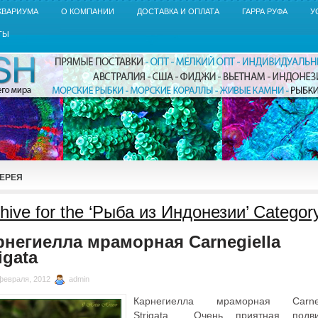
КВАРИУМА
О КОМПАНИИ
ДОСТАВКА И ОПЛАТА
ГАРРА РУФА
У
ТЫ
ЕРЕЯ
hive for the ‘Рыба из Индонезии’ Categor
рнегиелла мраморная Carnegiella
igata
февраля, 2012
admin
Карнегиелла мраморная Carneg
Strigata Очень приятная подв