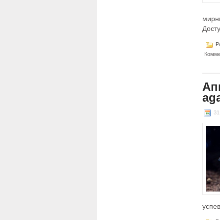
мирн
Досту
Po
Комме
Ап
aga
31
успе