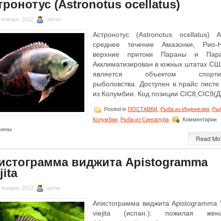
тронотус (Astronotus ocellatus)
 января, 2012
admin
Астронотус (Astronotus ocellatus) А
среднее течение Амазонки, Рио-Н
верхние притоки Параны и Пара
Акклиматизирован в южных штатах США
является объектом спортив
рыболовства. Доступен в прайс листе
из Колумбии. Код позиции CIC8,CIC9(Д
Posted in
ПОСТАВКИ
,
Рыба из Индонезии
,
Рыб
к
Колумбии
,
Рыба из Сингапура
Комментарии
з
чены
А
Read Mo
(
oc
истограмма виджита Apistogramma
jita
 января, 2012
admin
Апистограмма виджита Apistogramma Vi
viejita (испан.): пожилая жен