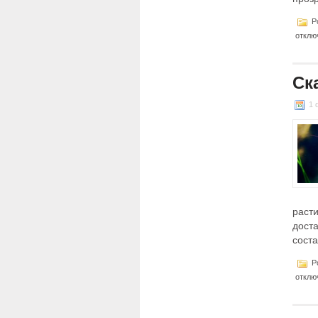
Po
отклю
Ск
1 
раст
дост
соста
Po
отклю