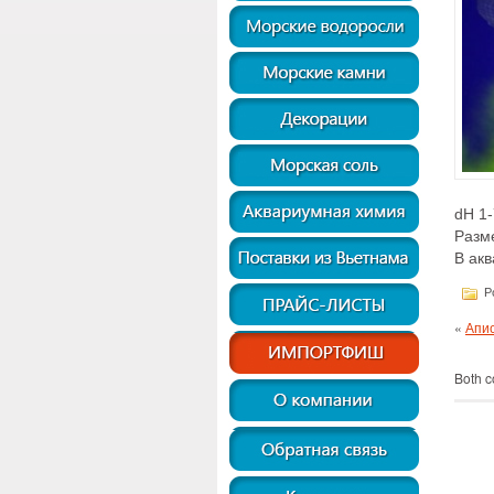
dH 1-
Разме
В акв
Po
«
Апис
Both c