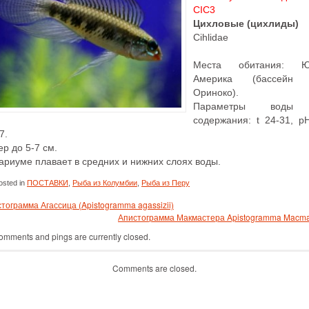
CIC3
Цихловые (цихлиды)
Cihlidae
Места обитания: Ю
Америка (бассейн 
Ориноко).
Параметры воды
содержания: t 24-31, pH
7.
р до 5-7 см.
ариуме плавает в средних и нижних слоях воды.
sted in
ПОСТАВКИ
,
Рыба из Колумбии
,
Рыба из Перу
тограмма Агассица (Apistogramma agassizii)
Апистограмма Макмастера Apistogramma Macma
omments and pings are currently closed.
Comments are closed.