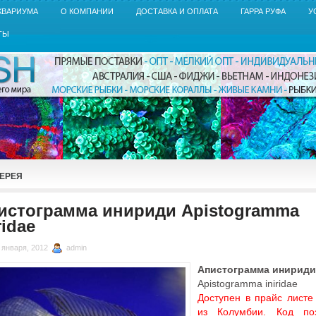
КВАРИУМА
О КОМПАНИИ
ДОСТАВКА И ОПЛАТА
ГАРРА РУФА
У
ТЫ
ЕРЕЯ
истограмма инириди Apistogramma
ridae
 января, 2012
admin
Апистограмма инириди
Apistogramma iniridae
Доступен в прайс листе
из Колумбии. Код по