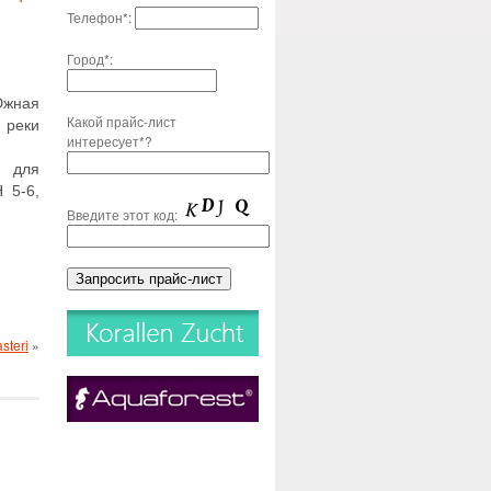
Телефон*:
Город*:
жная
Какой прайс-лист
реки
интересует*?
 для
 5-6,
Введите этот код:
steri
»