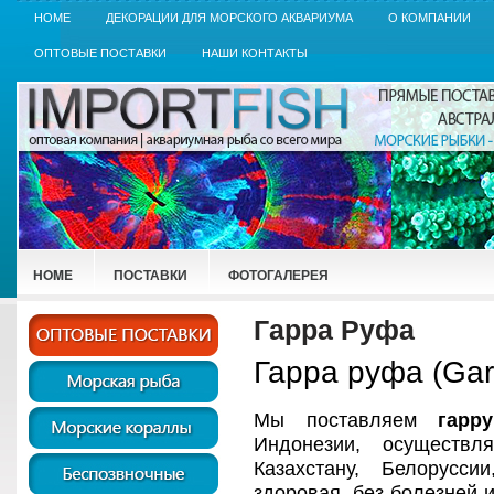
HOME
ДЕКОРАЦИИ ДЛЯ МОРСКОГО АКВАРИУМА
О КОМПАНИИ
ОПТОВЫЕ ПОСТАВКИ
НАШИ КОНТАКТЫ
HOME
ПОСТАВКИ
ФОТОГАЛЕРЕЯ
Гарра Руфа
Гарра руфа (Garr
Мы поставляем
гар
Индонезии, осуществл
Казахстану, Белорус
здоровая, без болезней и