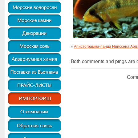
«
Апистограмма-панда Нийссена Apist
Both comments and pings are cu
Comm