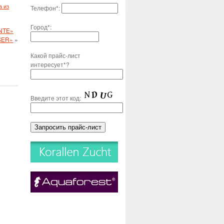
а из
Телефон*:
Город*:
ANTE»
SER»
»
Какой прайс-лист
интересует*?
Введите этот код: