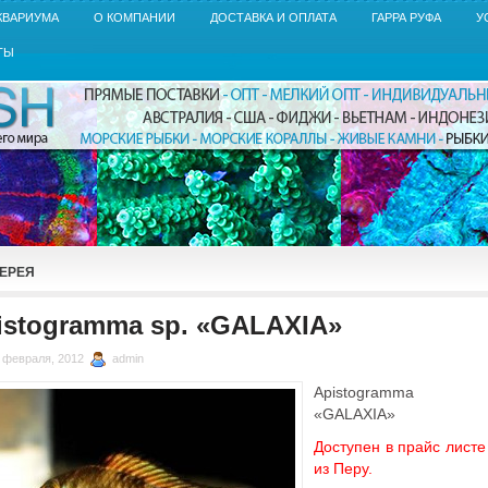
КВАРИУМА
О КОМПАНИИ
ДОСТАВКА И ОПЛАТА
ГАРРА РУФА
У
ТЫ
ЕРЕЯ
istogramma sp. «GALAXIA»
 февраля, 2012
admin
Apistogramma 
«GALAXIA»
Доступен в прайс листе
из Перу.