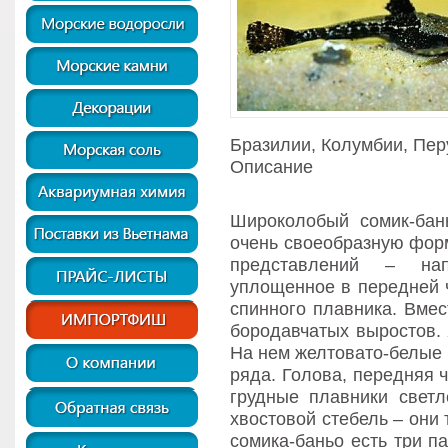
Бразилии, Колумбии, Пер
Описание
Широколобый сомик-бан
очень своеобразную форм
представлений – на
уплощенное в передней ч
спинного плавника. Вмес
бородавчатых выростов. 
На нем желтовато-белые 
ряда. Голова, передняя 
грудные плавники светл
хвостовой стебель – они
сомика-баньо есть три п