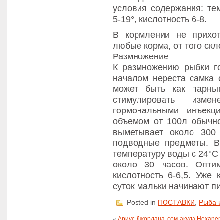
условия содержания: тем
5-19°, кислотность 6-8.
В кормлении не прихо
любые корма, от того ск
Размножение
К размножению рыбки го
началом нереста самка 
может быть как парны
стимулировать изм
гормональными инъекц
объемом от 100л обычн
выметывает около 300
подводные предметы. В
температуру воды с 24°С
около 30 часов. Оптим
кислотность 6-6,5. Уже 
суток мальки начинают п
Posted in
ПОСТАВКИ
,
Рыба 
«
Ариус Джордана, сом-акула Hexanem