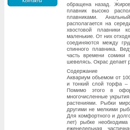
обращена назад. Жиров
плавник высоко расп
плавниками. Анальн
располагается на серед
хвостовой плавники к
маленькие. От них отход
соединяются между гр
спинного плавника. Ве
часть времени сомики 
шевелясь. Окрас делает 
Содержание
Аквариум объемом от 10
и тонкий слой торфа – 
Помимо этого в офор
многочисленные укрытия
растениями. Рыбки ми
другими не мелкими рыб
Для комфортного и долго
лет) рыбке необходима
еженедельная частичн