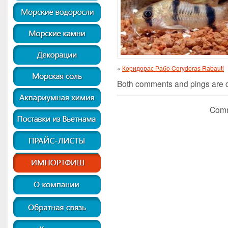
«
Коридорас Рабо Corydoras Rabauti
Both comments and pings are cu
Comm