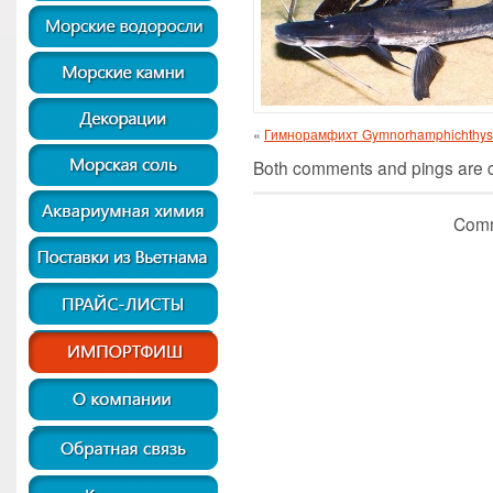
«
Гимнорамфихт Gymnorhamphichthys 
Both comments and pings are cu
Comm