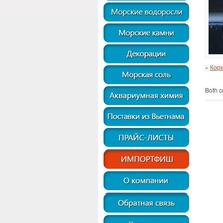
«
Кори
Both c