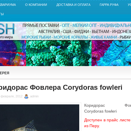
КВАРИУМА
О КОМПАНИИ
ДОСТАВКА И ОПЛАТА
ГАРРА РУФА
У
ТЫ
ЕРЕЯ
ридорас Фовлера Corydoras fowleri
 февраля, 2012
admin
Коридорас Фов
Corydoras fowleri
Доступен в прайс листе
из Перу.