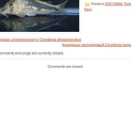
Posted in
ПОСТАВКИ
,
Рыб
Перу
дорас атроперсонатус Corydoras atropersonatus
Коридорас леопардовый Corydoras leop
omments and pings are currently closed.
Comments are closed.