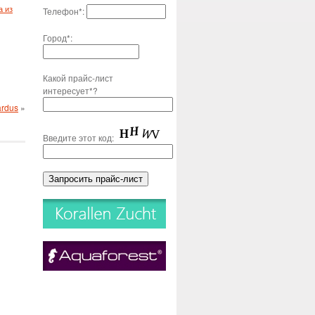
а из
Телефон*:
Город*:
Какой прайс-лист
интересует*?
ardus
»
Введите этот код: