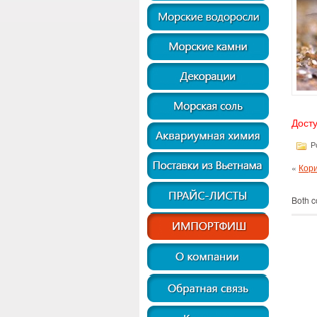
Досту
Po
«
Кори
Both c