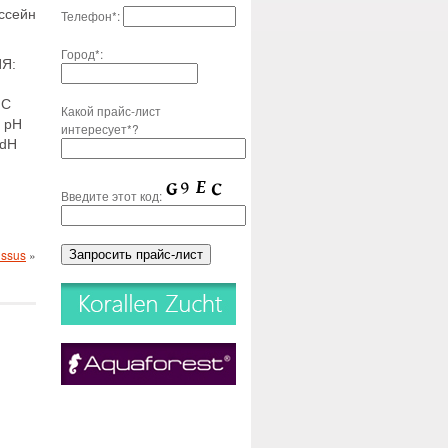
ссейн
Телефон*:
Город*:
Я:
°С
Какой прайс-лист
8 pH
интересует*?
 dH
Введите этот код:
issus
»