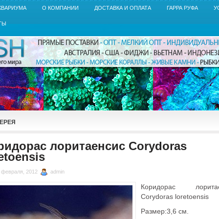
КВАРИУМА
О КОМПАНИИ
ДОСТАВКА И ОПЛАТА
ГАРРА РУФА
У
ТЫ
ЕРЕЯ
ридорас лоритаенсис Corydoras
etoensis
 февраля, 2012
admin
Коридорас лоритае
Corydoras loretoensis
Размер:3,6 см.