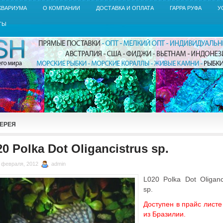
КВАРИУМА
О КОМПАНИИ
ДОСТАВКА И ОПЛАТА
ГАРРА РУФА
У
ТЫ
ЕРЕЯ
0 Polka Dot Oligancistrus sp.
 февраля, 2012
admin
L020 Polka Dot Oliganc
sp.
Доступен в прайс листе
из Бразилии.