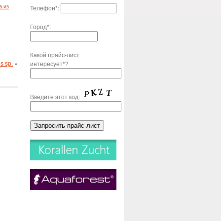
а из
Телефон*:
Город*:
Какой прайс-лист
s sp.
»
интересует*?
Введите этот код: