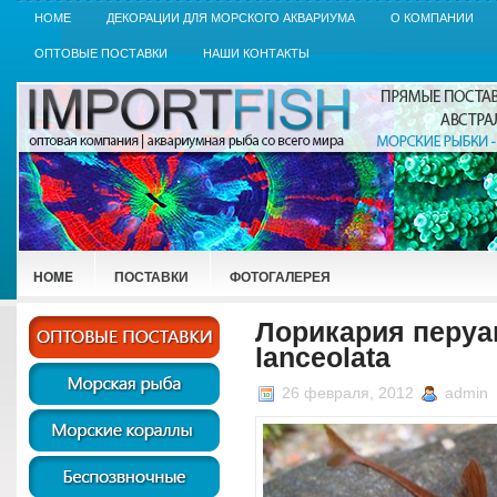
HOME
ДЕКОРАЦИИ ДЛЯ МОРСКОГО АКВАРИУМА
О КОМПАНИИ
ОПТОВЫЕ ПОСТАВКИ
НАШИ КОНТАКТЫ
HOME
ПОСТАВКИ
ФОТОГАЛЕРЕЯ
Лорикария перуан
lanceolata
26 февраля, 2012
admin