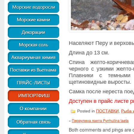
Населяют Перу и верховь
Длина до 13 см.
Спина желто-коричнев
черного с узкими желто
Плавники с темными
щетиновидные выросты.
Самка после нереста поед
Доступен в прайс листе р
Posted in
ПОСТАВКИ
,
Рыба 
«
Пиррулина лаета Pyrrhulina laeta
Both comments and pings are cu