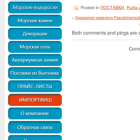
Posted in
ПОСТАВКИ
,
Рыба 
«
Лорикария-хамелеон Pseudohemiodo
Both comments and pings are cu
Comm