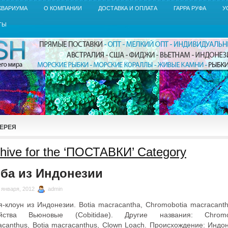
КВАРИУМА
О КОМПАНИИ
ДОСТАВКА И ОПЛАТА
ГАРРА РУФА
У
ТЫ
ЕРЕЯ
hive for the ‘ПОСТАВКИ’ Category
ба из Индонезии
 января, 2012
admin
я-клоун из Индонезии. Botia macracantha, Chromobotia macracanth
йства Вьюновые (Cobitidae). Другие названия: Chromo
acanthus, Botia macracanthus, Clown Loach. Происхождение: Индон