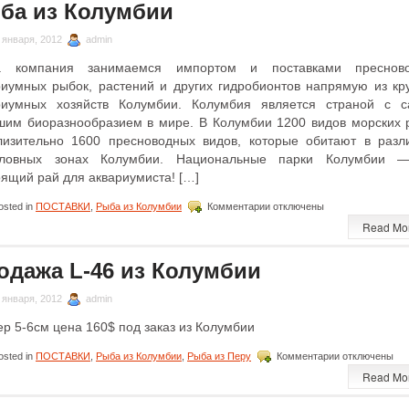
Китая
ба из Колумбии
 января, 2012
admin
 компания занимаемся импортом и поставками преснов
риумных рыбок, растений и других гидробионтов напрямую из кр
риумных хозяйств Колумбии. Колумбия является страной с 
шим биоразнообразием в мире. В Колумбии 1200 видов морских 
лизительно 1600 пресноводных видов, которые обитают в разл
ловных зонах Колумбии. Национальные парки Колумбии 
оящий рай для аквариумиста! […]
к
sted in
ПОСТАВКИ
,
Рыба из Колумбии
Комментарии
отключены
записи
Read Mo
Рыба
из
Колумбии
одажа L-46 из Колумбии
 января, 2012
admin
р 5-6см цена 160$ под заказ из Колумбии
к
sted in
ПОСТАВКИ
,
Рыба из Колумбии
,
Рыба из Перу
Комментарии
отключены
записи
Read Mo
Продажа
L-