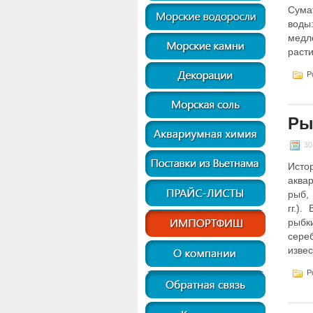
Сума
воды
медл
раст
Po
Ры
30
Исто
аква
рыб,
гг.)
рыбк
сере
изве
Po