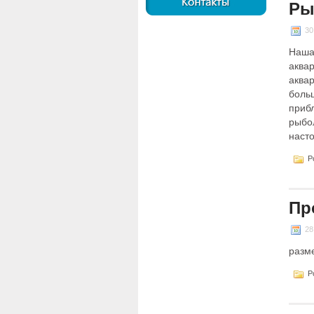
Ры
30
Наша
аква
аква
боль
приб
рыбо
наст
Po
Пр
28
разме
Po