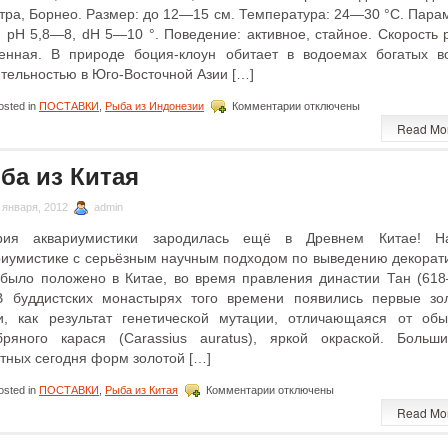
тра, Борнео. Размер: до 12—15 см. Температура: 24—30 °C. Пара
: pH 5,8—8, dH 5—10 °. Поведение: активное, стайное. Скорость р
енная. В природе боция-клоун обитает в водоемах богатых в
ительностью в Юго-Восточной Азии […]
к
sted in
ПОСТАВКИ
,
Рыба из Индонезии
Комментарии
отключены
записи
Read Mo
Рыба
из
Индонезии
ба из Китая
 января, 2012
admin
рия аквариумистики зародилась ещё в Древнем Китае! Н
риумистике с серьёзным научным подходом по выведению декорат
 было положено в Китае, во время правления династии Тан (61
. В буддистских монастырях того времени появились первые зо
и, как результат генетической мутации, отличающаяся от обы
бряного карася (Carassius auratus), яркой окраской. Больши
стных сегодня форм золотой […]
к
sted in
ПОСТАВКИ
,
Рыба из Китая
Комментарии
отключены
записи
Read Mo
Рыба
из