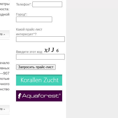
метры
Телефон*:
оста:
Город*:
одной
Какой прайс-лист
re »
интересует*?
Введите этот код:
ачало
ивных
8—907
лотые
чного
нство
re »