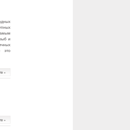
одных
упных
самым
рыб и
ичных
— это
re »
re »