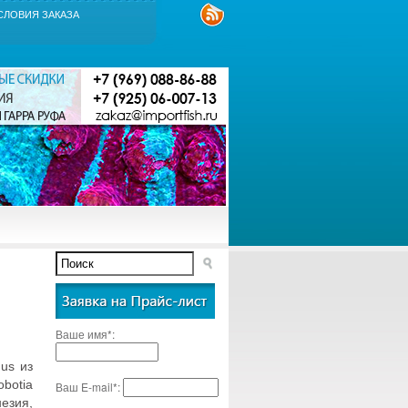
СЛОВИЯ ЗАКАЗА
Ваше имя*:
us из
botia
Ваш E-mail*:
езия,