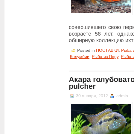
совершившего свою пер
возрасте 58 лет, однак
обширную коллекцию ихт
Posted in
ПОСТАВКИ
,
Рыба 
Колумбии
,
Рыба из Перу
,
Рыба 
Акара голубовато
pulcher
30 января, 2012
admin