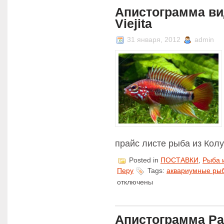
ocell
Апистограмма ви
Viejita
31 января, 2012
admin
прайс листе рыба из Кол
Posted in
ПОСТАВКИ
,
Рыба 
Перу
Tags:
аквариумные ры
отключены
Апистограмма Ра