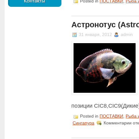
Posted in
ПОСТАВКИ
,
Рыба 
Астронотус (Astro
31 января, 2012
admin
позиции CIC8,CIC9(Дикие
Posted in
ПОСТАВКИ
,
Рыба 
к
Сингапура
Комментарии
от
запи
Астр
(Ast