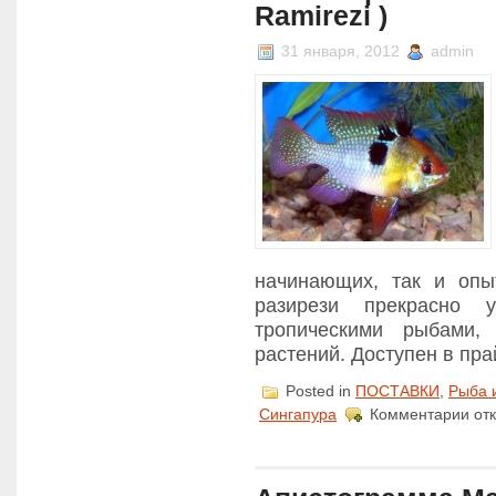
Ramirezi )
31 января, 2012
admin
начинающих, так и опы
разирези прекрасно
тропическими рыбами,
растений. Доступен в пра
Posted in
ПОСТАВКИ
,
Рыба 
к
Сингапура
Комментарии
от
запи
Апис
Рами
(Api