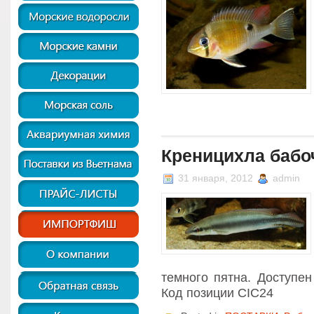
Креницихла бабочк
31 января, 2012
admin
темного пятна. Доступен
Код позиции CIC24