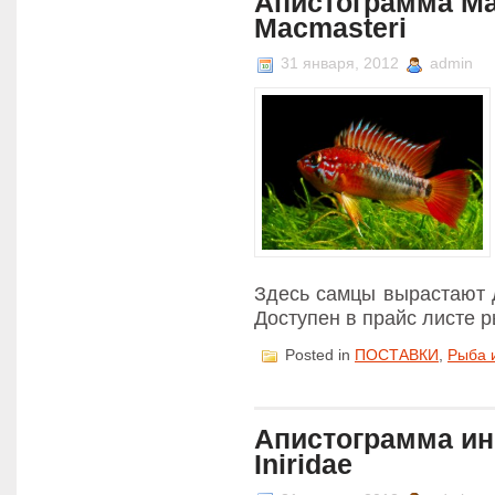
Апистограмма Ма
Rami
Macmasteri
)
31 января, 2012
admin
Здесь самцы вырастают д
Доступен в прайс листе 
Posted in
ПОСТАВКИ
,
Рыба 
Апистограмма ин
Iniridae