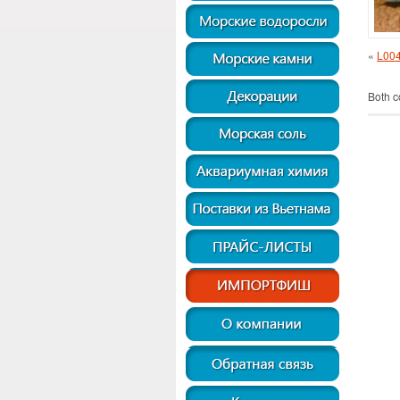
«
L004
Both c