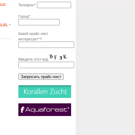
а из
Телефон*:
Город*:
s sp.
»
Какой прайс-лист
интересует*?
Введите этот код: