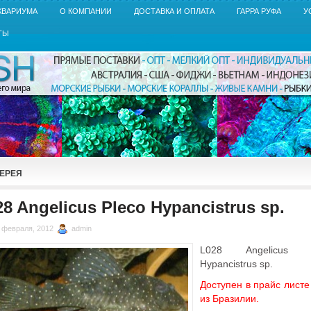
КВАРИУМА
О КОМПАНИИ
ДОСТАВКА И ОПЛАТА
ГАРРА РУФА
У
ТЫ
ЕРЕЯ
28 Angelicus Pleco Hypancistrus sp.
 февраля, 2012
admin
L028 Angelicus P
Hypancistrus sp.
Доступен в прайс листе
из Бразилии.