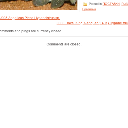
Posted in
ПОСТАВКИ
,
Рыб
Бразилии
/005 Angelicus Pleco Hypancistrus sp.
L333 Royal King Alenquer (L401) Hypancistru
omments and pings are currently closed.
Comments are closed.