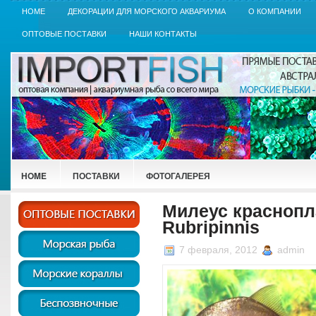
HOME
ДЕКОРАЦИИ ДЛЯ МОРСКОГО АКВАРИУМА
О КОМПАНИИ
ОПТОВЫЕ ПОСТАВКИ
НАШИ КОНТАКТЫ
HOME
ПОСТАВКИ
ФОТОГАЛЕРЕЯ
Милеус краснопл
Rubripinnis
7 февраля, 2012
admin