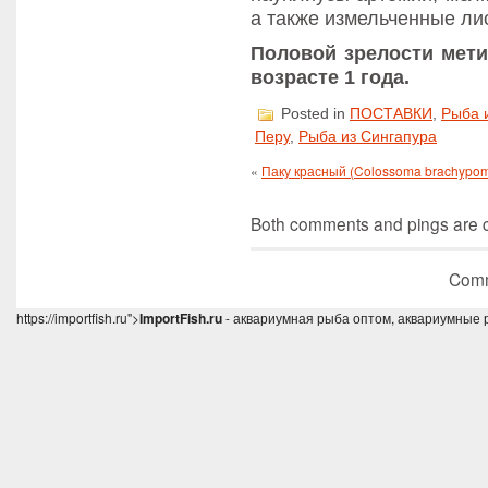
а также измельченные ли
Половой зрелости мет
возрасте 1 года.
Posted in
ПОСТАВКИ
,
Рыба 
Перу
,
Рыба из Сингапура
«
Паку красный (Colossoma brachypo
Both comments and pings are cu
Comm
https://importfish.ru">
ImportFish.ru
- аквариумная рыба оптом, аквариумные 