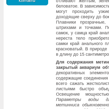
отливают желтым, зел
беловатое. В зависимост
могут проходить узки
доходящие сверху до бок
Плавники прозрачные,
штрихами и точками. П
самок, у самца край ана
нереста тело приобрета
самки край анального п
красноватый. В природе
в длину до 15 сантиметро
Для содержания
метин
закрытый аквариум об
декоративных элемент
содержащие соединения 
всего сажать жестколис
листьями быстро объ
Освещение мощностью
Параметры воды дл
метинниса обыкновенно