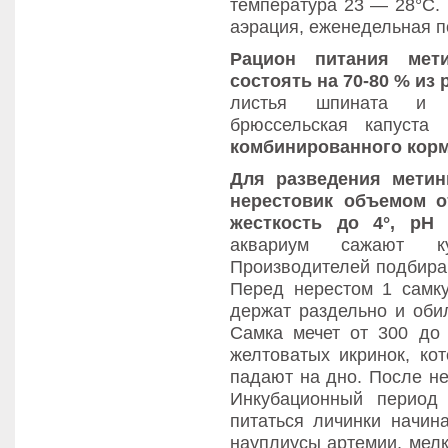
температура 23 — 28°С.
аэрация, еженедельная п
Рацион питания
мет
состоять на 70-80 %
из
листья шпината и с
брюссельская капуста
комбинированного корм
Для разведения
метин
нерестовик объемом о
жесткость до 4°, рН 6
аквариум сажают ку
Производителей подбираю
Перед нерестом 1 самк
держат раздельно и оби
Самка мечет от 300 до 
желтоватых икринок, ко
падают на дно. После не
Инкубационный период
питаться личинки начина
науплиусы артемии, мелк