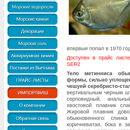
впервые попал в 1970 год
Доступен в прайс лист
SER2
Тело
метинниса обык
формы, сильно уплощен
чешуей серебристо-стал
вертикальным черным шт
серповидный, аналь
хвостовой плавник сл
Жировой плавник дово
обыкновенного: спинка
коричневатая, бока в з