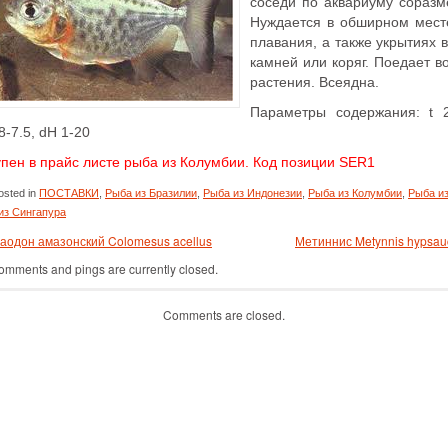
соседи по аквариуму соразм
Нуждается в обширном мест
плавания, а также укрытиях 
камней или коряг. Поедает в
растения. Всеядна.
Параметры содержания: t 2
8-7.5, dH 1-20
упен в прайс листе рыба из Колумбии. Код позиции SER1
sted in
ПОСТАВКИ
,
Рыба из Бразилии
,
Рыба из Индонезии
,
Рыба из Колумбии
,
Рыба и
из Сингапура
аодон амазонский Colomesus acellus
Метиннис Metynnis hypsa
omments and pings are currently closed.
Comments are closed.