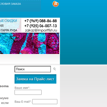
СЛОВИЯ ЗАКАЗА
soma
Ваше имя*:
риуме
Ваш E-mail*:
если