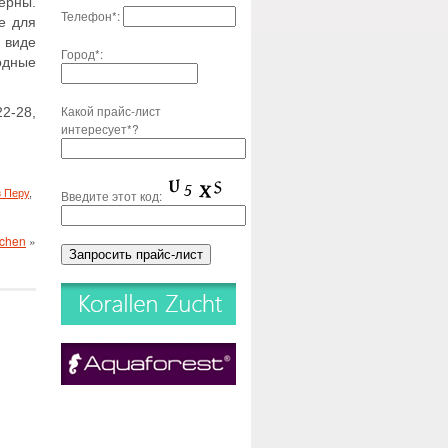
ерны.
Телефон*:
е для
в виде
Город*:
одные
Какой прайс-лист
2-28,
интересует*?
з Перу
,
Введите этот код:
uchen
»