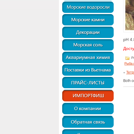
pH 4.
Дост
Po
Рыба 
«
Тетр
Both c