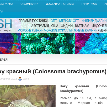
КВАРИУМА
О КОМПАНИИ
ДОСТАВКА И ОПЛАТА
ГАРРА РУФА
У
ТЫ
ЕРЕЯ
ку красный (Colossoma brachypomus)
февраля, 2012
admin
Паку красный (Colos
brachypomus)
Размер до 90 см, в аква
меньше. Мирная рыба, 