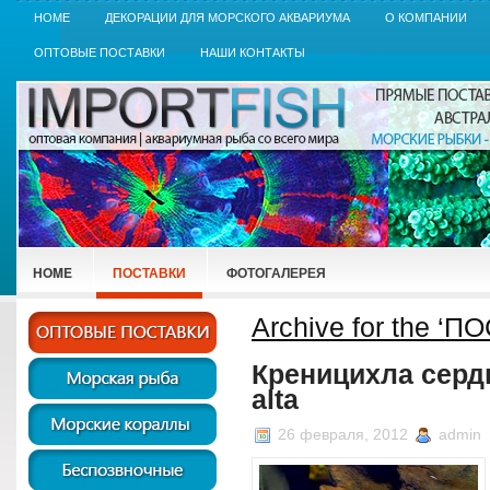
HOME
ДЕКОРАЦИИ ДЛЯ МОРСКОГО АКВАРИУМА
О КОМПАНИИ
ОПТОВЫЕ ПОСТАВКИ
НАШИ КОНТАКТЫ
HOME
ПОСТАВКИ
ФОТОГАЛЕРЕЯ
Archive for the ‘
Креницихла сердц
alta
26 февраля, 2012
admin