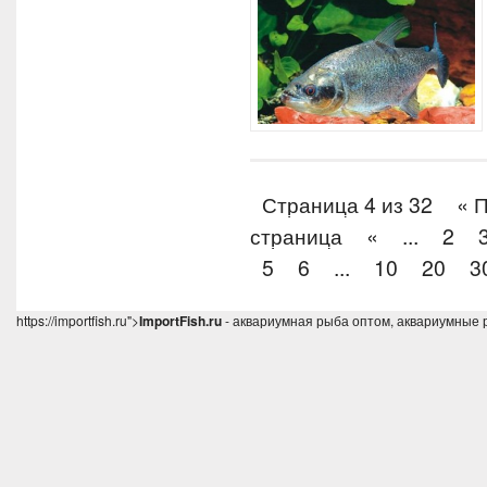
Страница 4 из 32
« 
страница
«
...
2
5
6
...
10
20
3
https://importfish.ru">
ImportFish.ru
- аквариумная рыба оптом, аквариумные 